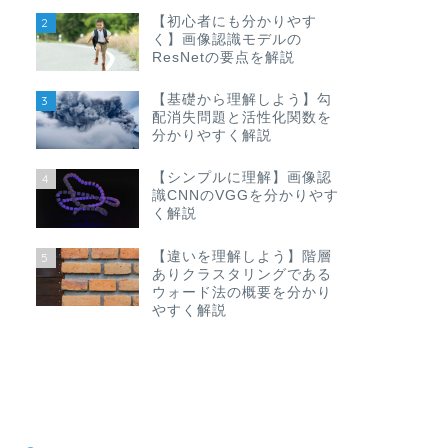
【初心者にも分かりやす
2
く】画像認識モデルの
ResNetの要点を解説
【基礎から理解しよう】勾
3
配消失問題と活性化関数を
分かりやすく解説
【シンプルに理解】画像認
4
識CNNのVGGを分かりやす
く解説
【違いを理解しよう】階層
5
ありクラスタリングである
ウォード法の概要を分かり
やすく解説