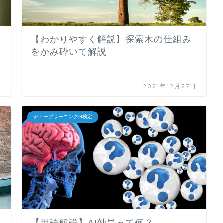
【わかりやすく解説】探索木の仕組み
をかみ砕いて解説
日
2021年12月27日
ディープラーニングG検定
【用語解説】AI効果って何？