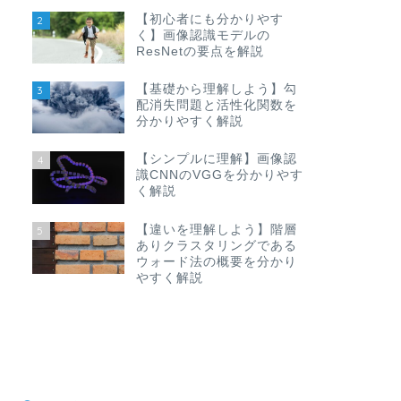
【初心者にも分かりやす
2
く】画像認識モデルの
ResNetの要点を解説
【基礎から理解しよう】勾
3
配消失問題と活性化関数を
分かりやすく解説
【シンプルに理解】画像認
4
識CNNのVGGを分かりやす
く解説
【違いを理解しよう】階層
5
ありクラスタリングである
ウォード法の概要を分かり
やすく解説