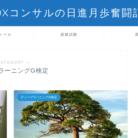
DXコンサルの日進月歩奮闘
ィール
資格試験
CATEGORY ―
ラーニングG検定
ディープラーニングG検定