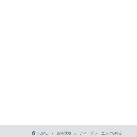
HOME
資格試験
ディープラーニングG検定