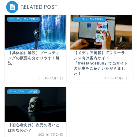
RELATED POST
ディープラーニングG検定
ディープラーニングG検定
【具体的に解説】ブースティ
【メディア掲載】ITフリーラ
ングの概要を分かりやすく解
ンス向け案内サイト
説
『freelancehub』で当サイト
の記事をご紹介いただきまし
た！
2021年12月31日
2023年12月29日
ディープラーニングE資格
【初心者向け】次元の呪いと
は何なのか？
2021年10月24日