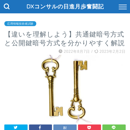
DXコンサルの日進月歩奮闘記
応用情報技術者試験
【違いを理解しよう】共通鍵暗号方式
と公開鍵暗号方式を分かりやすく解説
2022年8月7日
/
2023年2月2日