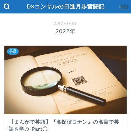
DXコンサルの日進月歩奮闘記
― ARCHIVES ―
2022年
英語
【まんがで英語】『名探偵コナン』の名言で英
語を学ぶ Part①