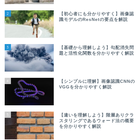
2
【初心者にも分かりやすく】画像認
識モデルのResNetの要点を解説
3
【基礎から理解しよう】勾配消失問
題と活性化関数を分かりやすく解説
4
【シンプルに理解】画像認識CNNの
VGGを分かりやすく解説
5
【違いを理解しよう】階層ありクラ
スタリングであるウォード法の概要
を分かりやすく解説