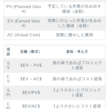
予定している作業が生み出す
PV (Planned Valu
e)
価値（金額）
実際に行なった作業が生み出
EV (Earned Valu
e)
した価値（金額）
AC (Actual Cost)
実際に費やした費用
用
定義（数式）
意味・考え方
語
負の値であればプロジェク
S
$EV – PV$
V
ト遅延
C
負の値であればコスト超過
$EV – AC$
V
1より小さいとプロジェク
S
$EV/PV$
PI
ト遅延
C
1より小さいとコスト超過
$EV/AC$
PI