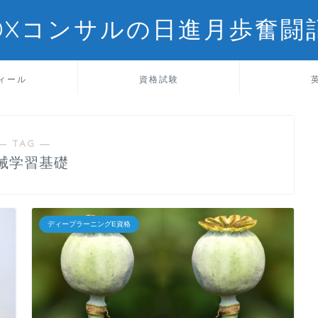
DXコンサルの日進月歩奮闘
ィール
資格試験
― TAG ―
械学習基礎
ディープラーニングE資格