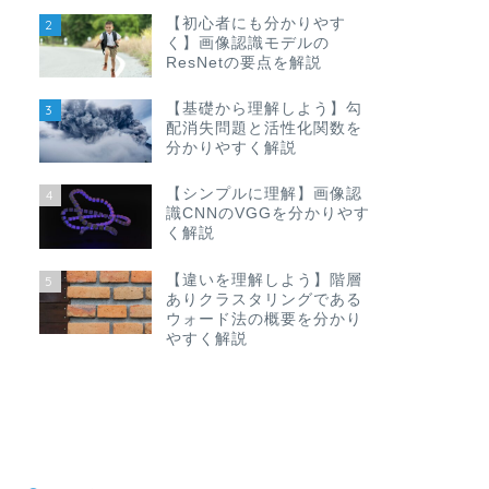
【初心者にも分かりやす
2
く】画像認識モデルの
ResNetの要点を解説
【基礎から理解しよう】勾
3
配消失問題と活性化関数を
分かりやすく解説
【シンプルに理解】画像認
4
識CNNのVGGを分かりやす
く解説
【違いを理解しよう】階層
5
ありクラスタリングである
ウォード法の概要を分かり
やすく解説